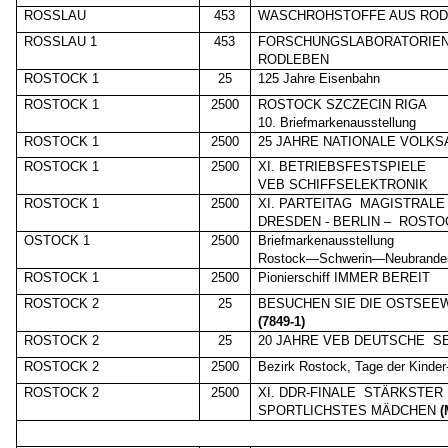
ROSSLAU
453
WASCHROHSTOFFE AUS ROD
ROSSLAU 1
453
FORSCHUNGSLABORATORIEN
RODLEBEN
ROSTOCK 1
25
125 Jahre Eisenbahn
ROSTOCK 1
2500
ROSTOCK SZCZECIN RIGA
10. Briefmarkenausstellung
ROSTOCK 1
2500
25 JAHRE NATIONALE VOLK
ROSTOCK 1
2500
XI. BETRIEBSFESTSPIELE
VEB SCHIFFSELEKTRONIK
ROSTOCK 1
2500
XI. PARTEITAG
MAGISTRALE
DRESDEN - BERLIN –
ROSTO
OSTOCK 1
2500
Briefmarkenausstellung
Rostock—Schwerin—Neubrande
ROSTOCK 1
2500
Pionierschiff IMMER BEREIT
ROSTOCK 2
25
BESUCHEN SIE DIE OSTSEE
(7849-1)
ROSTOCK 2
25
20 JAHRE VEB DEUTSCHE
S
ROSTOCK 2
2500
Bezirk Rostock, Tage der Kinder-
ROSTOCK 2
2500
XI. DDR-FINALE
STÄRKSTER 
SPORTLICHSTES MÄDCHEN
(