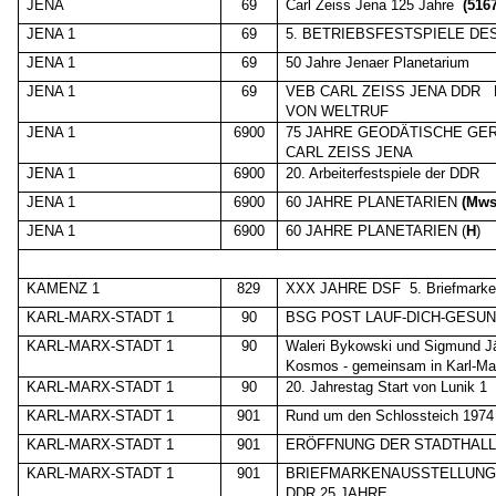
JENA
69
Carl Zeiss Jena 125 Jahre
(5167
JENA 1
69
5. BETRIEBSFESTSPIELE DE
JENA 1
69
50 Jahre Jenaer Planetarium
JENA 1
69
VEB CARL ZEISS JENA DDR
VON WELTRUF
JENA 1
6900
75 JAHRE GEODÄTISCHE GE
CARL ZEISS JENA
JENA 1
6900
20. Arbeiterfestspiele der DDR
JENA 1
6900
60 JAHRE PLANETARIEN
(Mws
JENA 1
6900
60 JAHRE PLANETARIEN (
H
)
KAMENZ 1
829
XXX JAHRE DSF
5. Briefmarke
KARL-MARX-STADT 1
90
BSG POST LAUF-DICH-GESUN
KARL-MARX-STADT 1
90
Waleri Bykowski und Sigmund 
Kosmos - gemeinsam in Karl-Ma
KARL-MARX-STADT 1
90
20. Jahrestag Start von Lunik 1
KARL-MARX-STADT 1
901
Rund um den Schlossteich 1974
KARL-MARX-STADT 1
901
ERÖFFNUNG DER STADTHAL
KARL-MARX-STADT 1
901
BRIEFMARKENAUSSTELLUNG 
DDR 25 JAHRE