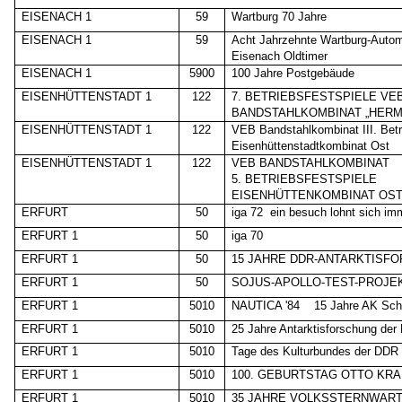
EISENACH 1
59
Wartburg 70 Jahre
EISENACH 1
59
Acht Jahrzehnte Wartburg-Autom
Eisenach Oldtimer
EISENACH 1
5900
100 Jahre Postgebäude
EISENHÜTTENSTADT 1
122
7. BETRIEBSFESTSPIELE VE
BANDSTAHLKOMBINAT „HER
EISENHÜTTENSTADT 1
122
VEB Bandstahlkombinat III. Betr
Eisenhüttenstadtkombinat Ost
EISENHÜTTENSTADT 1
122
VEB BANDSTAHLKOMBINAT
5. BETRIEBSFESTSPIELE
EISENHÜTTENKOMBINAT OS
ERFURT
50
iga 72
ein besuch lohnt sich im
ERFURT 1
50
iga 70
ERFURT 1
50
15 JAHRE DDR-ANTARKTISF
ERFURT 1
50
SOJUS-APOLLO-TEST-PROJE
ERFURT 1
5010
NAUTICA '84
15 Jahre AK Sch
ERFURT 1
5010
25 Jahre Antarktisforschung de
ERFURT 1
5010
Tage des Kulturbundes der DDR
ERFURT 1
5010
100. GEBURTSTAG OTTO KR
ERFURT 1
5010
35 JAHRE VOLKSSTERNWART