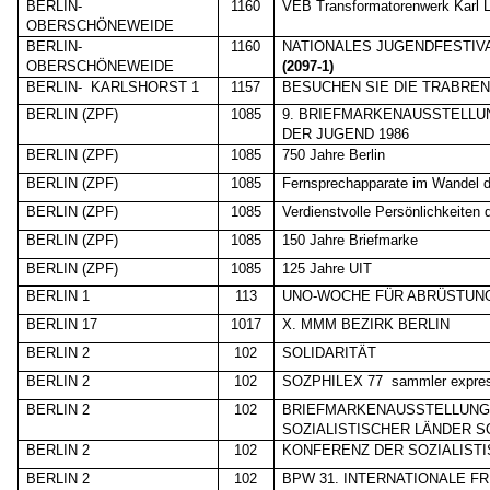
BERLIN-
1160
VEB Transformatorenwerk Karl 
OBERSCHÖNEWEIDE
BERLIN-
1160
NATIONALES JUGENDFESTIV
OBERSCHÖNEWEIDE
(2097-1)
BERLIN-
KARLSHORST 1
1157
BESUCHEN SIE DIE TRABRE
BERLIN (ZPF)
1085
9. BRIEFMARKENAUSSTELLU
DER JUGEND 1986
BERLIN (ZPF)
1085
750 Jahre Berlin
BERLIN (ZPF)
1085
Fernsprechapparate im Wandel d
BERLIN (ZPF)
1085
Verdienstvolle Persönlichkeiten
BERLIN (ZPF)
1085
150 Jahre Briefmarke
BERLIN (ZPF)
1085
125 Jahre UIT
BERLIN 1
113
UNO-WOCHE FÜR ABRÜSTUN
BERLIN 17
1017
X. MMM BEZIRK BERLIN
BERLIN 2
102
SOLIDARITÄT
BERLIN 2
102
SOZPHILEX 77
sammler expre
BERLIN 2
102
BRIEFMARKENAUSSTELLUN
SOZIALISTISCHER LÄNDER S
BERLIN 2
102
KONFERENZ DER SOZIALIST
BERLIN 2
102
BPW 31. INTERNATIONALE F