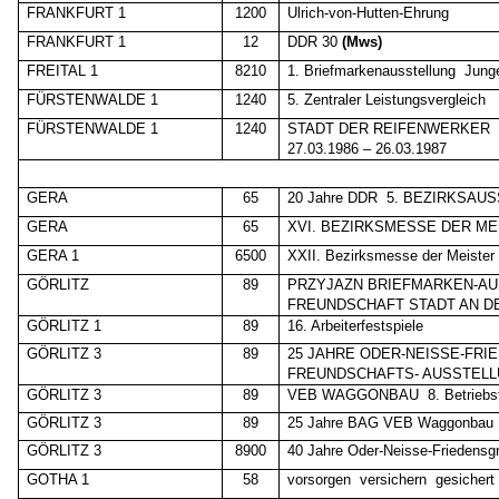
FRANKFURT 1
1200
Ulrich-von-Hutten-Ehrung
FRANKFURT 1
12
DDR 30
(Mws)
FREITAL 1
8210
1. Briefmarkenausstellung
Junge
FÜRSTENWALDE 1
1240
5. Zentraler Leistungsvergleich
FÜRSTENWALDE 1
1240
STADT DER REIFENWERKER
27.03.1986 – 26.03.1987
GERA
65
20 Jahre DDR
5. BEZIRKSAUS
GERA
65
XVI. BEZIRKSMESSE DER M
GERA 1
6500
XXII. Bezirksmesse der Meister
GÖRLITZ
89
PRZYJAZN BRIEFMARKEN-A
FREUNDSCHAFT STADT AN D
GÖRLITZ 1
89
16. Arbeiterfestspiele
GÖRLITZ 3
89
25 JAHRE ODER-NEISSE-FRI
FREUNDSCHAFTS- AUSSTEL
GÖRLITZ 3
89
VEB WAGGONBAU
8. Betriebs
GÖRLITZ 3
89
25 Jahre BAG VEB Waggonbau
GÖRLITZ 3
8900
40 Jahre Oder-Neisse-Friedensg
GOTHA 1
58
vorsorgen
versichern
gesichert