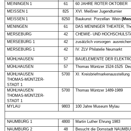
MEININGEN 1
61
60 JAHRE ROTER OKTOBER
MEISSEN 1
825
XVI. Meißner Jugendturnier
MEISSEN 1
8250
Baukunst
Porzellan
Wein
(Mws
MENINGEN
61
DAS MENINGER THEATER, The
MERSEBURG
42
CHEMIE- UND HOCHSCHULSTAD
MERSEBURG 1
42
zusätzlich vorsorgen
ausreiche
MERSEBURG 1
42
IV. ZLV Philatelie Neumarkt
MÜHLHAUSEN
57
BAUELEMENTE DER ELEKTR
MÜHLHAUSEN
57
Thomas Müntzer 1524-1525
Deu
MÜHLHAUSEN
5700
XI. Kreisbriefmarkenausstellung
THOMAS-MÜNTZER-
STADT 1
MÜHLHAUSEN
5700
Thomas Müntzer 1489-1989
THOMAS-MÜNTZER-
STADT 1
MYLAU
9803
100 Jahre Museum Mylau
NAUMBURG 1
4800
Martin Luther Ehrung 1983
NAUMBURG 2
48
Besucht die Domstadt NAUMB