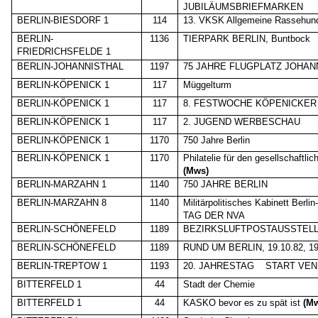
JUBILÄUMSBRIEFMARKEN
BERLIN-BIESDORF 1
114
13. VKSK Allgemeine Rassehund
BERLIN-
1136
TIERPARK BERLIN, Buntbock
FRIEDRICHSFELDE 1
BERLIN-JOHANNISTHAL
1197
75 JAHRE FLUGPLATZ JOHAN
BERLIN-KÖPENICK 1
117
Müggelturm
BERLIN-KÖPENICK
1
117
8. FESTWOCHE KÖPENICKER
BERLIN-KÖPENICK 1
117
2. JUGEND WERBESCHAU
BERLIN-KÖPENICK 1
1170
750 Jahre Berlin
BERLIN-KÖPENICK 1
1170
Philatelie für den gesellschaftlic
(Mws)
BERLIN-MARZAHN 1
1140
750 JAHRE BERLIN
BERLIN-MARZAHN 8
1140
Militärpolitisches Kabinett Berli
TAG DER NVA
BERLIN-SCHÖNEFELD
1189
BEZIRKSLUFTPOSTAUSSTEL
BERLIN-SCHÖNEFELD
1189
RUND UM BERLIN, 19.10.82, 1
BERLIN-TREPTOW 1
1193
20. JAHRESTAG
START VEN
BITTERFELD 1
44
Stadt der Chemie
BITTERFELD 1
44
KASKO bevor es zu spät ist
(M