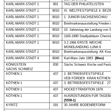
KARL-MARX-STADT 1
901
TAG DER PHILATELISTEN
KARL-MARX-STADT 1
9010
XI. WELTFESTSPIELE 6. BE
KARL-MARX-STADT 1
9010
1. JUNIOR-SACHSENSCHAU
KARL-MARX-STADT 1
9010
Briefmarkenausstellung Frieden 
KARL-MARX-STADT 1
9010
10. Jahrestag der Landung von 
KARL-MARX-STADT 1
9010
1165-1990 Stadtjubiläum Chemnit
KARL-MARX-STADT 1
9010
3.2.1966 ERSTE WEICHE
MONDLANDUNG LUNA 9
KARL-MARX-STADT 1
9010
Briefmarkenausstellung
AK Kos
KARL-MARX-STADT 4
9040
Karl-Marx-Jahr 1983
(Mws)
KÖNIGSTEIN
830
Sächs Schweiz Kirche und Festu
SÄCHS SCHWEIZ
KÖTHEN 1
437
2. BETRIEBSFESTSPIELE
VEB FÖRDER
KRAN KÖTHEN
KÖTHEN 1
437
3. BETRIEBSFESTSPIELE
27
KÖTHEN 1
437
HOCKEYTRADITION 1979
KÖTHEN 1
437
AUSRÜSTUNGEN FÜR TAGEB
(5558-1)
KYRITZ
191
30 JAHRE BODENREFORM