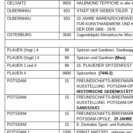
OELSNITZ
9920
HALBMOND TEPPICHE in alle W
OLBERNHAU
933
STADT DER SIEBEN TÄLER
(
OLBERNHAU
933
10 JAHRE WARENZEICHENV
FÜR KUNSTHANDWERK UND K
DER DDR 1968 - 1978
OSTERBURG
3540
Jugendobjekt Altmärkische Wis
PLAUEN (Vogt.) 4
99
Spitzen und Gardinen, Stadtwap
PLAUEN (Vogtl.) 4
99
Spitzen und Gardinen
(Mws)
PLAUEN 1 und 4
99
16. PLAUENER SPITZENFEST
PLAUEN 4
9900
Spitzenfest
(7440-2)
POTSDAM
15
FREUNDSCHAFTS-BRIEFMAR
AUSSTELLUNG
POTSDAM-OP
HISTORISCHE GEDENKSTÄT
POTSDAM
15
FREUNDSCHAFTS-BRIEFMAR
AUSSTELLUNG
POTSDAM-OP
SANSSOUCI
POTSDAM
15
FREUNDSCHAFTS-BRIEFMAR
POTSDAM-OPOLE,
25 JAHRE
POTSDAM
15
8. Zentrales Sport- und Kulturfes
POTSDAM 1
1500
ERNST HAECKEL
geboren am 