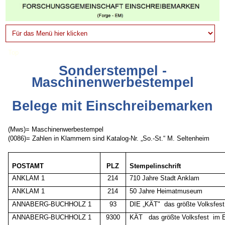
Top
Sonderstempel -
Maschinenwerbestempel
Belege mit Einschreibemarken
(Mws)= Maschinenwerbestempel
(0086)= Zahlen in Klammern sind Katalog-Nr. „So.-St.“ M. Seltenheim
POSTAMT
PLZ
Stempelinschrift
ANKLAM 1
214
710 Jahre Stadt Anklam
ANKLAM 1
214
50 Jahre Heimatmuseum
ANNABERG-BUCHHOLZ 1
93
DIE „KÄT"
das größte Volksfes
ANNABERG-BUCHHOLZ 1
9300
KÄT
das größte Volksfest
im 