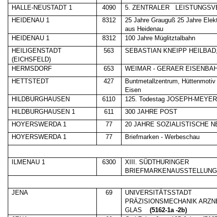
HALLE-NEUSTADT 1
4090
5. ZENTRALER
LEISTUNGSV
HEIDENAU 1
8312
25 Jahre Grauguß 25 Jahre Elek
aus Heidenau
HEIDENAU 1
8312
100 Jahre Müglitztalbahn
HEILIGENSTADT
563
SEBASTIAN KNEIPP HEILBAD, K
(EICHSFELD)
HERMSDORF
653
WEIMAR - GERAER EISENBA
HETTSTEDT
427
Buntmetallzentrum, Hüttenmotiv
Eisen
HILDBURGHAUSEN
6110
125. Todestag JOSEPH-MEYE
HILDBURGHAUSEN 1
611
300 JAHRE POST
HOYERSWERDA 1
77
20 JAHRE SOZIALISTISCHE 
HOYERSWERDA 1
77
Briefmarken - Werbeschau
ILMENAU 1
6300
XIII. SÜDTHURINGER
BRIEFMARKENAUSSTELLUN
JENA
69
UNIVERSITÄTSSTADT
PRÄZISIONSMECHANIK ARZNE
GLAS
(5162-1a -2b)