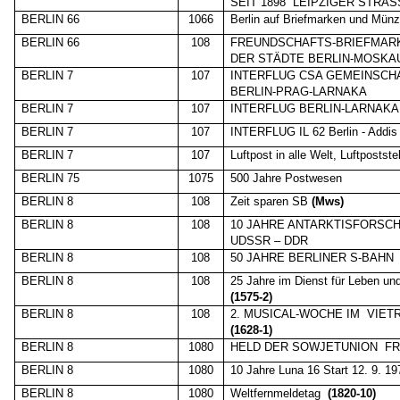
SEIT 1898
LEIPZIGER STRAS
BERLIN 66
1066
Berlin auf Briefmarken und Mün
BERLIN 66
108
FREUNDSCHAFTS-BRIEFMAR
DER STÄDTE BERLIN-MOSKA
BERLIN 7
107
INTERFLUG CSA GEMEINSCHA
BERLIN-PRAG-LARNAKA
BERLIN 7
107
INTERFLUG BERLIN-LARNAKA 
BERLIN 7
107
INTERFLUG IL 62 Berlin - Addis
BERLIN 7
107
Luftpost in alle Welt, Luftpostste
BERLIN 75
1075
500 Jahre Postwesen
BERLIN 8
108
Zeit sparen SB
(Mws)
BERLIN 8
108
10 JAHRE ANTARKTISFORSC
UDSSR – DDR
BERLIN 8
108
50 JAHRE BERLINER S-BAHN
BERLIN 8
108
25 Jahre im Dienst für Leben un
(1575-2)
BERLIN 8
108
2. MUSICAL-WOCHE IM
VIET
(1628-1)
BERLIN 8
1080
HELD DER SOWJETUNION
FR
BERLIN 8
1080
10 Jahre Luna 16 Start 12. 9. 19
BERLIN 8
1080
Weltfernmeldetag
(1820-10)