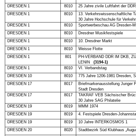
DRESDEN 1
8010
25 Jahre zivile Luftfahrt der DDR
DRESDEN 1
8010
13. Verkehrswissenschaftliche T
30 Jahre Hochschule für Verkehrs
DRESDEN 1
8010
Sportwerbeschau AG Dresden-Mi
DRESDEN 1
8010
Dresdner Musikfestspiele
DRESDEN 1
8010
10. Dresdner Markt
DRESDEN 1
8010
Weisse Flotte
DRESDEN 1
801
PH-VERBAND DDR IM DKB, ZU
LENIN
(3194-1)
DRESDEN 1
8010
VI. Verbandstag
DRESDEN 10
8010
775 Jahre 1206-1981 Dresden, 
DRESDEN 17
8017
Briefmarkenausstellung Junger Ph
Stadt Dresden
DRESDEN 17
8017
TAKRAF VEB Sächsischer Brück
30 Jahre SAG Philatelie
DRESDEN 19
8019
MMM 1974
DRESDEN 19
8019
4. Festspiele Dresden-Johannst
DRESDEN 19
8019
10 Jahre INTERKOSMOS 1
DRESDEN 20
8020
Stadtbezirk Süd Klubhaus „Augu