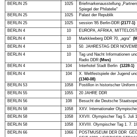
BERLIN 25
1025
Briefmarkenausstellung „Partner
Spiegel der Philatelie"
BERLIN 25
1025
Palast der Republik
BERLIN 25
1025
session '85 Berlin-DDR
(2177-1)
BERLIN 4
10
EUROPA, AFRIKA, MITTELOST
BERLIN 4
10
Markkleeberg DDR 70, „agra"
(
BERLIN 4
10
50. JAHRESTAG DER NOVE
BERLIN 4
10
Tag und Nacht Informationen und
Radio DDR
(Mws)
BERLIN 4
104
Interhotel Stadt Berlin
(1228-1)
BERLIN 4
104
X. Weltfestspiele der Jugend un
(1340-08)
BERLIN 53
1058
Postillon in historischer Uniform
BERLIN 55
1055
20 JAHRE DDR
BERLIN 56
108
Besucht die Deutsche Staatsope
BERLIN 58
1058
XXV. Internationaler Olympische
BERLIN 58
1058
XXVII. Olympischer Tag 5. Juli 
BERLIN 58
1058
XXVIII. Olympischer Tag 1. 7. 1
BERLIN 66
1066
POSTMUSEUM DER DDR
GEG