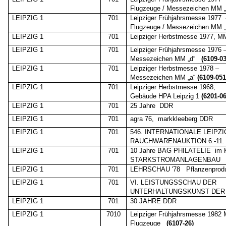
Flugzeuge / Messezeichen MM „
LEIPZIG 1
701
Leipziger Frühjahrsmesse 1977
Flugzeuge / Messezeichen MM „
LEIPZIG 1
701
Leipziger Herbstmesse 1977, M
LEIPZIG 1
701
Leipziger Frühjahrsmesse 1976 
Messezeichen MM „d“
(6109-03
LEIPZIG 1
701
Leipziger Herbstmesse 1978 –
Messezeichen MM „a“
(6109-051
LEIPZIG 1
701
Leipziger Herbstmesse 1968,
Gebäude HPA Leipzig 1
(6201-06
LEIPZIG 1
701
25 Jahre
DDR
LEIPZIG 1
701
agra 76,
markkleeberg DDR
LEIPZIG 1
701
546. INTERNATIONALE LEIPZ
RAUCHWARENAUKTION 6.-11. 
LEIPZIG 1
701
10 Jahre BAG PHILATELIE
im
STARKSTROMANLAGENBAU
LEIPZIG 1
701
LEHRSCHAU '78
Pflanzenprod
LEIPZIG 1
701
VI. LEISTUNGSSCHAU DER
UNTERHALTUNGSKUNST DER
LEIPZIG 1
701
30 JAHRE DDR
LEIPZIG 1
7010
Leipziger Frühjahrsmesse 1982 
Flugzeuge
(6107-26)