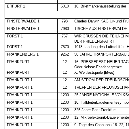
ERFURT 1
5010
10. Briefmarkenausstellung der
FINSTERWALDE 1
798
Charles Darwin KAG Ur- und Frü
FINSTERWALDE 1
7980
TISCHE AUS FINSTERWALDE
FORST 1
757
WIR GRÜSSEN DIE TEILNEH
DER FRIEDENSFAHRT
FORST 1
7570
1913 Landung des Luftschiffes
FRANKENBERG 1
9262
50 JAHRE TRANPORTERBAU 
FRANKFURT
12
16. PRESSEFEST NEUER TAG
Oder-Neisse-Friedensgrenze
FRANKFURT
12
X. Weltfestspiele
(Mws)
FRANKFURT 1
12
AM STROM DER FREUNDSCH
FRANKFURT 1
12
TREFFEN DER FREUNDSCHAF
FRANKFURT 1
1200
25 JAHRE NATIONALE VOLK
FRANKFURT 1
1200
10. Halbleiterbauelementesymp
FRANKFURT 1
1200
325 Jahre Post Frankfurt
FRANKFURT 1
1200
12. Mikroelektronik-Bauelemente
FRANKFURT 1
1200
9. Tage des Chansons 18.-22, 1