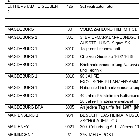
1
LUTHERSTADT EISLEBEN
425
Schweißautomaten
2
MAGDEBURG
30
VOLKSZÄHLUNG HILF MIT 31. 
MAGDEBURG 1
301
3. BRIEFMARKENFREUNDSCH
AUSSTELLUNG, Signet SKL
MAGDEBURG 1
3010
Tage der Freundschaft
MAGDEBURG 1
3010
Otto von Guericke 1602-1686
MAGDEBURG 1
3010
Briefmarkenausstellung Naturwi
und Technik
MAGDEBURG 1
3010
90 JAHRE
EXOTISCHE PFLANZENSAMML
MAGDEBURG 1
3010
Nationale Briefmarkenausstellun
MAGDEBURG 1
3010
40 Jahre Philatelie im Kulturbu
20 Jahre Philatelistenverband
MAGDEBURG BPA
3005
An jedem Tag unfallfrei 1987
(M
MARIENBERG 1
934
BESUCHT DAS HEIMATMUSE
ZSCHOPAUER TOR
MARIENEY
9921
300. Geburtstag A. F. Zürners 1
MEININGEN 1
61
325 JAHRE POST