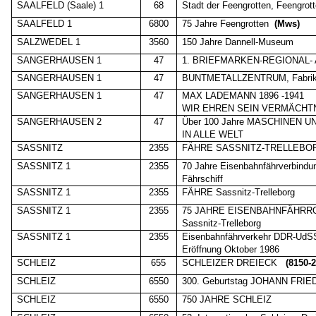
SAALFELD (Saale) 1
68
Stadt der Feengrotten, Feengrot
SAALFELD 1
6800
75 Jahre Feengrotten
(Mws)
SALZWEDEL 1
3560
150 Jahre Dannell-Museum
SANGERHAUSEN 1
47
1. BRIEFMARKEN-REGIONAL-
SANGERHAUSEN 1
47
BUNTMETALLZENTRUM, Fabrik
SANGERHAUSEN 1
47
MAX LADEMANN 1896 -1941
WIR EHREN SEIN VERMÄCHT
SANGERHAUSEN 2
47
Über 100 Jahre MASCHINEN
IN ALLE WELT
SASSNITZ
2355
FÄHRE SASSNITZ-TRELLEBO
SASSNITZ 1
2355
70 Jahre Eisenbahnfährverbindun
Fährschiff
SASSNITZ 1
2355
FÄHRE Sassnitz-Trelleborg
SASSNITZ 1
2355
75 JAHRE EISENBAHNFÄHRR
Sassnitz-Trelleborg
SASSNITZ 1
2355
Eisenbahnfährverkehr DDR-Ud
Eröffnung Oktober 1986
SCHLEIZ
655
SCHLEIZER DREIECK
(8150-2
SCHLEIZ
6550
300. Geburtstag JOHANN FRI
SCHLEIZ
6550
750 JAHRE SCHLEIZ