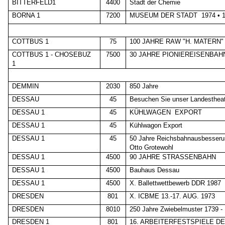
BITTERFELD1
4400
Stadt der Chemie
BORNA 1
7200
MUSEUM DER STADT
1974 • 
COTTBUS 1
75
100 JAHRE RAW "H. MATERN"
COTTBUS 1 - CHOSEBUZ
7500
30 JAHRE PIONIEREISENBAH
1
DEMMIN
2030
850 Jahre
DESSAU
45
Besuchen Sie unser Landesthea
DESSAU 1
45
KÜHLWAGEN
EXPORT
DESSAU 1
45
Kühlwagon Export
DESSAU 1
45
50 Jahre Reichsbahnausbesser
Otto Grotewohl
DESSAU 1
4500
90 JAHRE STRASSENBAHN
DESSAU 1
4500
Bauhaus Dessau
DESSAU 1
4500
X. Ballettwettbewerb DDR 1987
DRESDEN
801
X. ICBME 13.-17. AUG. 1973
DRESDEN
8010
250 Jahre Zwiebelmuster 1739 -
DRESDEN 1
801
16. ARBEITERFESTSPIELE D