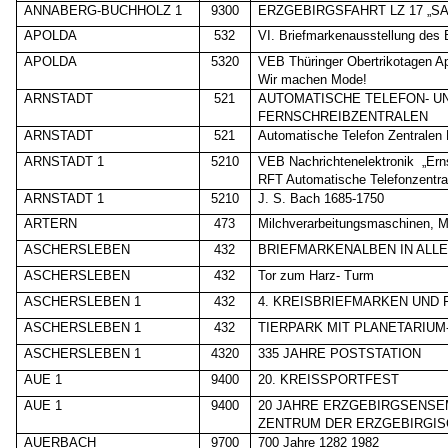
ANNABERG-BUCHHOLZ 1
9300
ERZGEBIRGSFAHRT LZ 17 „S
APOLDA
532
VI. Briefmarkenausstellung des 
APOLDA
5320
VEB Thüringer Obertrikotagen A
Wir machen Mode!
ARNSTADT
521
AUTOMATISCHE TELEFON- U
FERNSCHREIBZENTRALEN
ARNSTADT
521
Automatische Telefon Zentralen
ARNSTADT 1
5210
VEB Nachrichtenelektronik
„Ern
RFT Automatische Telefonzentra
ARNSTADT 1
5210
J. S. Bach 1685-1750
ARTERN
473
Milchverarbeitungsmaschinen, 
ASCHERSLEBEN
432
BRIEFMARKENALBEN IN ALLE
ASCHERSLEBEN
432
Tor zum Harz- Turm
ASCHERSLEBEN 1
432
4. KREISBRIEFMARKEN UND
ASCHERSLEBEN 1
432
TIERPARK MIT PLANETARIUM- 
ASCHERSLEBEN 1
4320
335 JAHRE POSTSTATION
AUE 1
9400
20. KREISSPORTFEST
AUE 1
9400
20 JAHRE ERZGEBIRGSENS
ZENTRUM DER ERZGEBIRGIS
AUERBACH
9700
700 Jahre 1282 1982