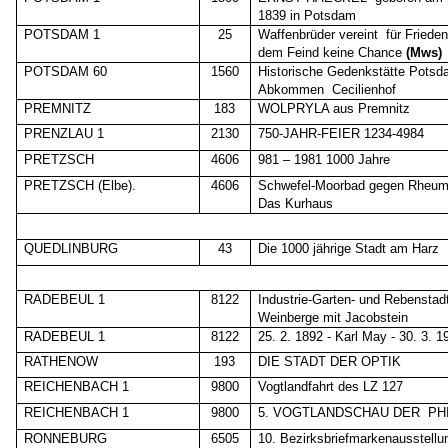
1839 in Potsdam
POTSDAM 1
25
Waffenbrüder vereint
für Friede
dem Feind keine Chance
(Mws)
POTSDAM 60
1560
Historische Gedenkstätte Potsd
Abkommen
Cecilienhof
PREMNITZ
183
WOLPRYLA aus Premnitz
PRENZLAU 1
2130
750-JAHR-FEIER 1234-4984
PRETZSCH
4606
981 – 1981 1000 Jahre
PRETZSCH (Elbe).
4606
Schwefel-Moorbad gegen Rheum
Das Kurhaus
QUEDLINBURG
43
Die 1000 jährige Stadt am Harz
RADEBEUL 1
8122
Industrie-Garten- und Rebenstad
Weinberge mit Jacobstein
RADEBEUL 1
8122
25. 2. 1892 - Karl May - 30. 3. 1
RATHENOW
193
DIE STADT DER OPTIK
REICHENBACH 1
9800
Vogtlandfahrt des LZ 127
REICHENBACH 1
9800
5. VOGTLANDSCHAU DER
PH
RONNEBURG
6505
10. Bezirksbriefmarkenausstellu