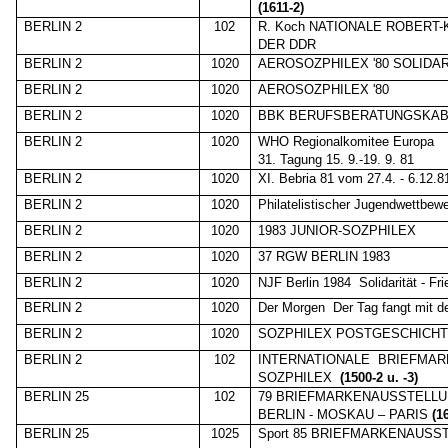
(1611-2)
BERLIN 2
102
R. Koch NATIONALE ROBERT
DER DDR
BERLIN 2
1020
AEROSOZPHILEX '80 SOLIDAR
BERLIN 2
1020
AEROSOZPHILEX '80
BERLIN 2
1020
BBK BERUFSBERATUNGSKAB
BERLIN 2
1020
WHO Regionalkomitee Europa
31. Tagung 15. 9.-19. 9. 81
BERLIN 2
1020
XI. Bebria 81 vom 27.4. - 6.12.8
BERLIN 2
1020
Philatelistischer Jugendwettbew
BERLIN 2
1020
1983 JUNIOR-SOZPHILEX
BERLIN 2
1020
37 RGW BERLIN 1983
BERLIN 2
1020
NJF Berlin 1984
Solidarität - F
BERLIN 2
1020
Der Morgen
Der Tag fangt mit 
BERLIN 2
1020
SOZPHILEX POSTGESCHICH
BERLIN 2
102
INTERNATIONALE
BRIEFMAR
SOZPHILEX
(1500-2 u. -3)
BERLIN 25
102
79 BRIEFMARKENAUSSTELL
BERLIN - MOSKAU – PARIS
(1
BERLIN 25
1025
Sport 85 BRIEFMARKENAUSS