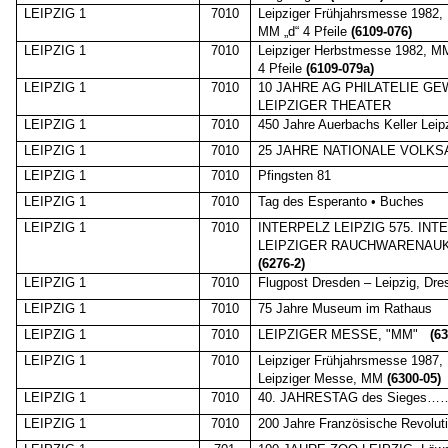
LEIPZIG 1
7010
Leipziger Frühjahrsmesse 1982,
MM „d“ 4 Pfeile
(6109-076)
LEIPZIG 1
7010
Leipziger Herbstmesse 1982, MM
4 Pfeile
(6109-079a)
LEIPZIG 1
7010
10 JAHRE AG PHILATELIE G
LEIPZIGER THEATER
LEIPZIG 1
7010
450 Jahre Auerbachs Keller Leip
LEIPZIG 1
7010
25 JAHRE NATIONALE VOLK
LEIPZIG 1
7010
Pfingsten 81
LEIPZIG 1
7010
Tag des Esperanto • Buches
LEIPZIG 1
7010
INTERPELZ LEIPZIG 575. IN
LEIPZIGER RAUCHWARENAU
(6276-2)
LEIPZIG 1
7010
Flugpost Dresden – Leipzig, Dre
LEIPZIG 1
7010
75 Jahre Museum im Rathaus
LEIPZIG 1
7010
LEIPZIGER MESSE, "MM"
(6
LEIPZIG 1
7010
Leipziger Frühjahrsmesse 1987,
Leipziger Messe, MM
(6300-05)
LEIPZIG 1
7010
40. JAHRESTAG des Sieges…
LEIPZIG 1
7010
200 Jahre Französische Revolut