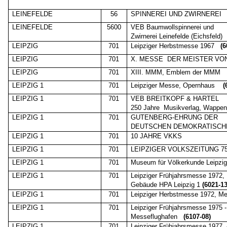
LEINEFELDE
56
SPINNEREI UND ZWIRNEREI
LEINEFELDE
5600
VEB Baumwollspinnerei und
Zwirnerei Leinefelde (Eichsfeld)
LEIPZIG
701
Leipziger Herbstmesse 1967
(6
LEIPZIG
701
X. MESSE
DER MEISTER VO
LEIPZIG
701
XIII. MMM, Emblem der MMM
LEIPZIG 1
701
Leipziger Messe, Opernhaus
(
LEIPZIG 1
701
VEB BREITKOPF & HARTEL
250 Jahre
Musikverlag, Wappe
LEIPZIG 1
701
GUTENBERG-EHRUNG DER
DEUTSCHEN DEMOKRATISCH
LEIPZIG 1
701
10 JAHRE VKKS
LEIPZIG 1
701
LEIPZIGER VOLKSZEITUNG 75
LEIPZIG 1
701
Museum für Völkerkunde Leipz
LEIPZIG 1
701
Leipziger Frühjahrsmesse 1972,
Gebäude HPA Leipzig 1
(6021-13
LEIPZIG 1
701
Leipziger Herbstmesse 1972, M
LEIPZIG 1
701
Leipziger Frühjahrsmesse 1975 
Messeflughafen
(6107-08)
LEIPZIG 1
701
Leipziger Frühjahrsmesse 1977