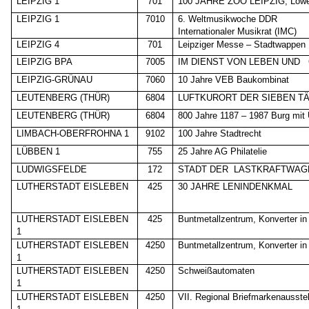
LEIPZIG 1
701
100 JAHRE ZOO LEIPZIG, Löwe
LEIPZIG 1
7010
6. Weltmusikwoche DDR
Internationaler Musikrat (IMC)
LEIPZIG 4
701
Leipziger Messe – Stadtwappen
LEIPZIG BPA
7005
IM DIENST VON LEBEN UND
LEIPZIG-GRÜNAU
7060
10 Jahre VEB Baukombinat
LEUTENBERG (THÜR)
6804
LUFTKURORT DER SIEBEN T
LEUTENBERG (THÜR)
6804
800 Jahre 1187 – 1987 Burg mi
LIMBACH-OBERFROHNA 1
9102
100 Jahre Stadtrecht
LÜBBEN 1
755
25 Jahre AG Philatelie
LUDWIGSFELDE
172
STADT DER
LASTKRAFTWAG
LUTHERSTADT EISLEBEN
425
30 JAHRE LENINDENKMAL
LUTHERSTADT EISLEBEN
425
Buntmetallzentrum, Konverter i
1
LUTHERSTADT EISLEBEN
4250
Buntmetallzentrum, Konverter i
1
LUTHERSTADT EISLEBEN
4250
Schweißautomaten
1
LUTHERSTADT EISLEBEN
4250
VII. Regional Briefmarkenausste