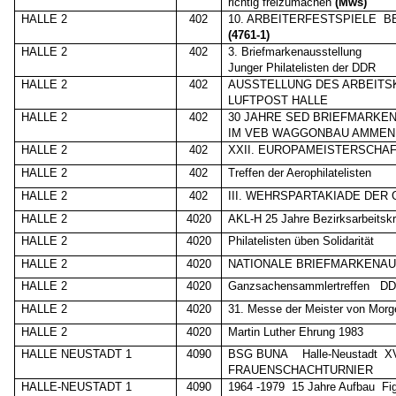
richtig freizumachen
(Mws)
HALLE 2
402
10. ARBEITERFESTSPIELE
B
(4761-1)
HALLE 2
402
3. Briefmarkenausstellung
Junger Philatelisten der DDR
HALLE 2
402
AUSSTELLUNG DES ARBEITS
LUFTPOST HALLE
HALLE 2
402
30 JAHRE SED BRIEFMARKE
IM VEB WAGGONBAU AMME
HALLE 2
402
XXII. EUROPAMEISTERSCHAF
HALLE 2
402
Treffen der Aerophilatelisten
HALLE 2
402
III. WEHRSPARTAKIADE DER 
HALLE 2
4020
AKL-H 25 Jahre Bezirksarbeitskr
HALLE 2
4020
Philatelisten üben Solidarität
HALLE 2
4020
NATIONALE BRIEFMARKENA
HALLE 2
4020
Ganzsachensammlertreffen
DD
HALLE 2
4020
31. Messe der Meister von Morg
HALLE 2
4020
Martin Luther Ehrung 1983
HALLE NEUSTADT 1
4090
BSG BUNA
Halle-Neustadt
X
FRAUENSCHACHTURNIER
HALLE-NEUSTADT 1
4090
1964 -1979
15 Jahre Aufbau
Fi