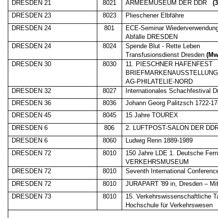
DRESDEN 21
8021
ARMEEMUSEUM DER DDR
(
DRESDEN 23
8023
Plieschener Elbfähre
DRESDEN 24
801
ECE-Seminar Wiederverwendung
Abfälle DRESDEN
DRESDEN 24
8024
Spende Blut - Rette Leben
Transfusionsdienst Dresden
(Mw
DRESDEN 30
8030
11. PIESCHNER HAFENFEST
BRIEFMARKENAUSSTELLUN
AG-PHILATELIE-NORD
DRESDEN 32
8027
Internationales Schachfestival 
DRESDEN 36
8036
Johann Georg Palitzsch 1722-1
DRESDEN 45
8045
15 Jahre TOUREX
DRESDEN 6
806
2. LUFTPOST-SALON DER DDR,
DRESDEN 6
8060
Ludwig Renn 1889-1989
DRESDEN 72
8010
150 Jahre LDE 1. Deutsche Fer
VERKEHRSMUSEUM
DRESDEN 72
8010
Seventh International Conferen
DRESDEN 72
8010
JURAPART '89 in, Dresden – Mitg
DRESDEN 73
8010
15. Verkehrswissenschaftliche T
Hochschule für Verkehrswesen