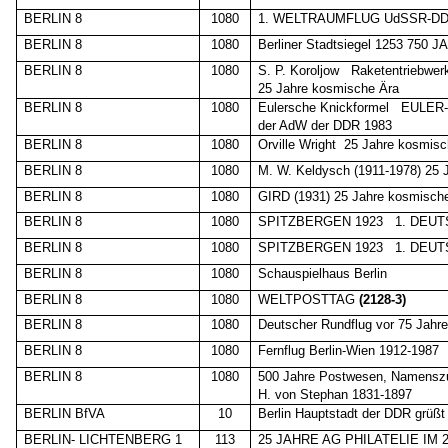
BERLIN 8
1080
1. WELTRAUMFLUG UdSSR-D
BERLIN 8
1080
Berliner Stadtsiegel 1253 750
BERLIN 8
1080
S. P. Koroljow
Raketentriebwe
25 Jahre kosmische Ära
BERLIN 8
1080
Eulersche Knickformel
EULER
der AdW der DDR 1983
BERLIN 8
1080
Orville Wright
25 Jahre kosmisc
BERLIN 8
1080
M. W. Keldysch (1911-1978) 25 
BERLIN 8
1080
GIRD (1931) 25 Jahre kosmisch
BERLIN 8
1080
SPITZBERGEN 1923
1. DEU
BERLIN 8
1080
SPITZBERGEN 1923
1. DEU
BERLIN 8
1080
Schauspielhaus Berlin
BERLIN 8
1080
WELTPOSTTAG
(2128-3)
BERLIN 8
1080
Deutscher Rundflug vor 75 Jahr
BERLIN 8
1080
Fernflug Berlin-Wien 1912-1987
BERLIN 8
1080
500 Jahre Postwesen, Namensz
H. von Stephan 1831-1897
BERLIN BfVA
10
Berlin Hauptstadt der DDR grüßt
BERLIN- LICHTENBERG 1
113
25 JAHRE AG PHILATELIE IM 