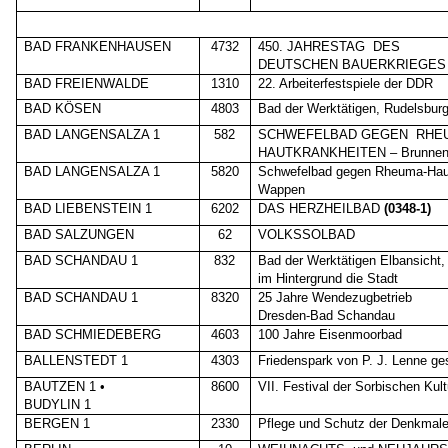
BAD FRANKENHAUSEN
4732
450. JAHRESTAG
DES
DEUTSCHEN BAUERKRIEGES
BAD FREIENWALDE
1310
22. Arbeiterfestspiele der DDR
BAD KÖSEN
4803
Bad der Werktätigen, Rudelsbur
BAD LANGENSALZA 1
582
SCHWEFELBAD GEGEN
RHE
HAUTKRANKHEITEN – Brunne
BAD LANGENSALZA 1
5820
Schwefelbad gegen Rheuma-Haut
Wappen
BAD LIEBENSTEIN 1
6202
DAS HERZHEILBAD
(0348-1)
BAD SALZUNGEN
62
VOLKSSOLBAD
BAD SCHANDAU 1
832
Bad der Werktätigen Elbansicht,
im Hintergrund die Stadt
BAD SCHANDAU 1
8320
25 Jahre Wendezugbetrieb
Dresden-Bad Schandau
BAD SCHMIEDEBERG
4603
100 Jahre Eisenmoorbad
BALLENSTEDT 1
4303
Friedenspark von P. J. Lenne ges
BAUTZEN 1 •
8600
VII. Festival der Sorbischen Kult
BUDYLIN 1
BERGEN 1
2330
Pflege und Schutz der Denkmal