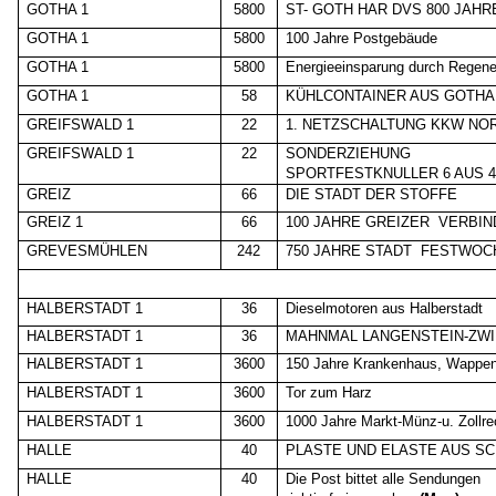
GOTHA 1
5800
ST- GOTH HAR DVS 800 JAH
GOTHA 1
5800
100 Jahre Postgebäude
GOTHA 1
5800
Energieeinsparung durch Regene
GOTHA 1
58
KÜHLCONTAINER AUS GOTHA
GREIFSWALD 1
22
1. NETZSCHALTUNG KKW NO
GREIFSWALD 1
22
SONDERZIEHUNG
SPORTFESTKNULLER 6 AUS 4
GREIZ
66
DIE STADT DER STOFFE
GREIZ 1
66
100 JAHRE GREIZER
VERBI
GREVESMÜHLEN
242
750 JAHRE STADT
FESTWOCHE
HALBERSTADT 1
36
Dieselmotoren aus Halberstadt
HALBERSTADT 1
36
MAHNMAL LANGENSTEIN-ZW
HALBERSTADT 1
3600
150 Jahre Krankenhaus, Wappe
HALBERSTADT 1
3600
Tor zum Harz
HALBERSTADT 1
3600
1000 Jahre Markt-Münz-u. Zollrec
HALLE
40
PLASTE UND ELASTE AUS S
HALLE
40
Die Post bittet alle Sendungen