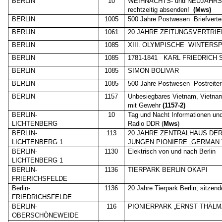
BERLIN
10
WEIHNACHTS- und NEUJAHRSP
rechtzeitig absenden!
(Mws)
BERLIN
1005
500 Jahre Postwesen
Briefvert
BERLIN
1061
20 JAHRE ZEITUNGSVERTRI
BERLIN
1085
XIII. OLYMPISCHE
WINTERSP
BERLIN
1085
1781-1841
KARL FRIEDRICH 
BERLIN
1085
SIMON BOLIVAR
BERLIN
1085
500 Jahre Postwesen
Postreiter
BERLIN
1157
Unbesiegbares Vietnam, Vietna
mit Gewehr
(1157-2)
BERLIN-
10
Tag und Nacht Informationen und
LICHTENBERG
Radio DDR (
Mws
)
BERLIN-
113
20 JAHRE ZENTRALHAUS DE
LICHTENBERG 1
JUNGEN PIONIERE „GERMAN 
BERLIN-
1130
Elektrisch von und nach Berlin
LICHTENBERG 1
BERLIN-
1136
TIERPARK BERLIN OKAPI
FRIERICHSFELDE
Berlin-
1136
20 Jahre Tierpark Berlin, sitzend
FRIEDRICHSFELDE
BERLIN-
116
PIONIERPARK „ERNST THÄLM
OBERSCHÖNEWEIDE