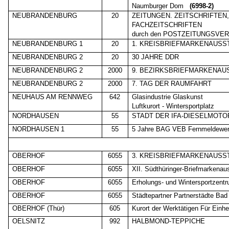
Naumburger Dom
(6998-2)
NEUBRANDENBURG
20
ZEITUNGEN. ZEITSCHRIFTEN
FACHZEITSCHRIFTEN
durch den POSTZEITUNGSVE
NEUBRANDENBURG 1
20
1. KREISBRIEFMARKENAUSS
NEUBRANDENBURG 2
20
30 JAHRE DDR
NEUBRANDENBURG 2
2000
9. BEZIRKSBRIEFMARKENAU
NEUBRANDENBURG 2
2000
7. TAG DER RAUMFAHRT
NEUHAUS AM RENNWEG
642
Glasindustrie Glaskunst
Luftkurort - Wintersportplatz
NORDHAUSEN
55
STADT DER IFA-DIESELMOT
NORDHAUSEN 1
55
5 Jahre BAG VEB Fernmeldewe
OBERHOF
6055
3. KREISBRIEFMARKENAUSS
OBERHOF
6055
XII. Südthüringer-Briefmarkenau
OBERHOF
6055
Erholungs- und Wintersportzent
OBERHOF
6055
Städtepartner Partnerstädte Bad
OBERHOF (Thür)
605
Kurort der Werktätigen Für Einhe
OELSNITZ
992
HALBMOND-TEPPICHE